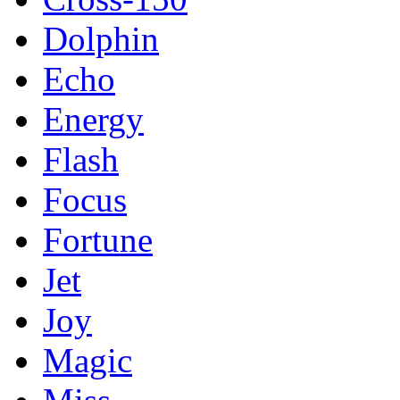
Dolphin
Echo
Energy
Flash
Focus
Fortune
Jet
Joy
Magic