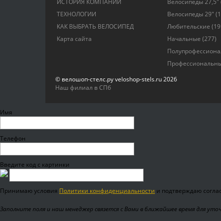
ИСТОРИЯ КОМПАНИИ
Велосипеды 27,5"
ТЕХНОЛОГИИ
Велосипеды 29"
(1
КАК ВЫБРАТЬ ВЕЛОСИПЕД
Любительские
(19
Карта сайта
Начальные
(277)
Полупрофессион
Профессиональн
© велошоп-стелс.ру veloshop-stels.ru 2026
Наш филиал в СПб
Имя
Телефон
Введите код с картинки
Принимаю условия
Политики конфиденциальности
и подтверждаю соглас
Заполните поля и наш менеджер связется с Вами в ближайшее время для уто