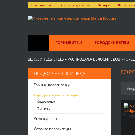
О компании
Оплата и доставка
Возврат
Контакты
ГОРНЫЕ STELS
ГОРОДСКИЕ STELS
ВЕЛОСИПЕДЫ STELS
»
РАСПРОДАЖА ВЕЛОСИПЕДОВ
»
ГОРО
ГОРО
ПОДБОР ВЕЛОСИПЕДА
Горные велосипеды
Упор
Городские велосипеды
Кроссовые
Фитнес
Город
Двухподвесы
Детские велосипеды