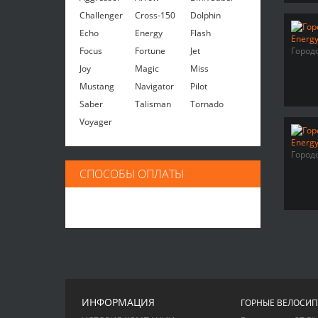
Challenger
Cross-150
Dolphin
Echo
Energy
Flash
Focus
Fortune
Jet
Город
Joy
Magic
Miss
Mustang
Navigator
Pilot
Saber
Talisman
Tornado
Voyager
Город
СПОСОБЫ ОПЛАТЫ
ИНФОРМАЦИЯ
ГОРНЫЕ ВЕЛОСИ