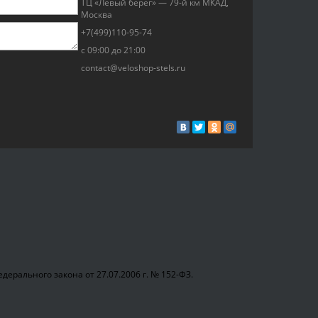
ТЦ «Левый берег» — 79-й км МКАД,
Москва
+7(499)110-95-74
с 09:00 до 21:00
contact@veloshop-stels.ru
ерального закона от 27.07.2006 г. № 152-ФЗ.