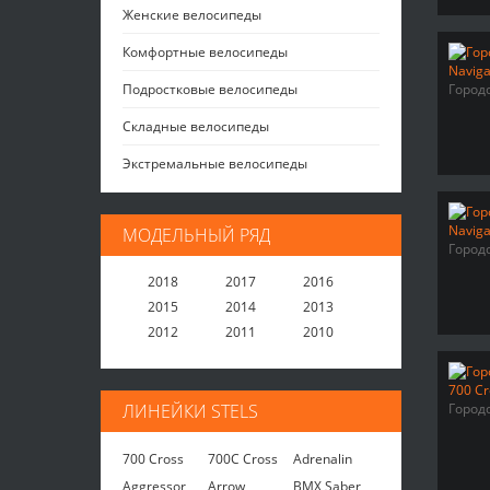
Женские велосипеды
Комфортные велосипеды
Подростковые велосипеды
Город
Складные велосипеды
Экстремальные велосипеды
МОДЕЛЬНЫЙ РЯД
Город
2018
2017
2016
2015
2014
2013
2012
2011
2010
ЛИНЕЙКИ STELS
Город
700 Cross
700C Cross
Adrenalin
Aggressor
Arrow
BMX Saber