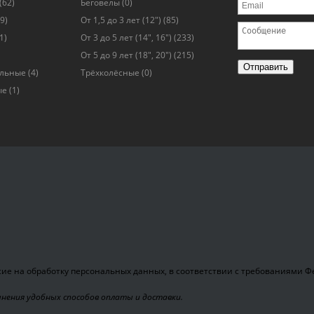
(62)
Беговелы
(0)
9)
От 1,5 до 3 лет (12")
(85)
1)
От 3 до 5 лет (14", 16")
(233)
От 5 до 9 лет (18", 20")
(215)
Отправить
альные
(4)
Трёхколёсные
(0)
ые
(1)
ие на обработку персональных данных, в соответствии с требованиями Фед
чнения удобных способов оплаты и доставки.