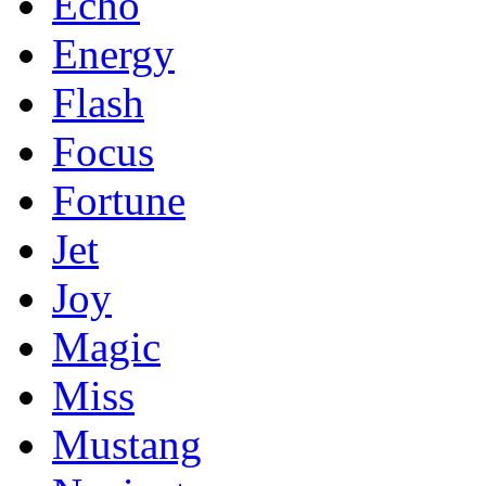
Echo
Energy
Flash
Focus
Fortune
Jet
Joy
Magic
Miss
Mustang