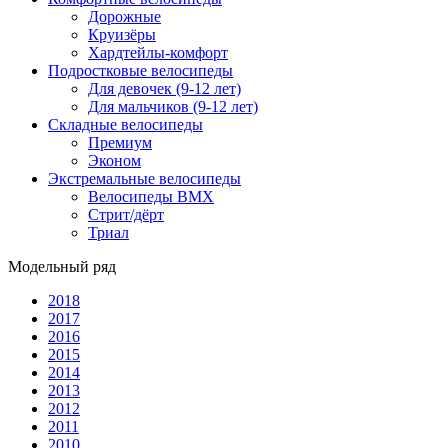
Дорожные
Круизёры
Хардтейлы-комфорт
Подростковые велосипеды
Для девочек (9-12 лет)
Для мальчиков (9-12 лет)
Складные велосипеды
Премиум
Эконом
Экстремальные велосипеды
Велосипеды BMX
Стрит/дёрт
Триал
Модельный ряд
2018
2017
2016
2015
2014
2013
2012
2011
2010