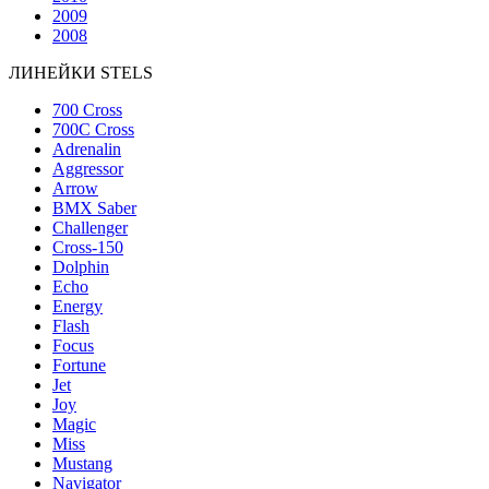
2009
2008
ЛИНЕЙКИ STELS
700 Cross
700C Cross
Adrenalin
Aggressor
Arrow
BMX Saber
Challenger
Cross-150
Dolphin
Echo
Energy
Flash
Focus
Fortune
Jet
Joy
Magic
Miss
Mustang
Navigator