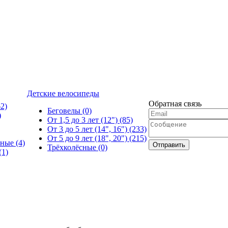
Детские велосипеды
Обратная связь
62)
Беговелы
(0)
)
От 1,5 до 3 лет (12")
(85)
От 3 до 5 лет (14", 16")
(233)
От 5 до 9 лет (18", 20")
(215)
ьные
(4)
Отправить
Трёхколёсные
(0)
(1)