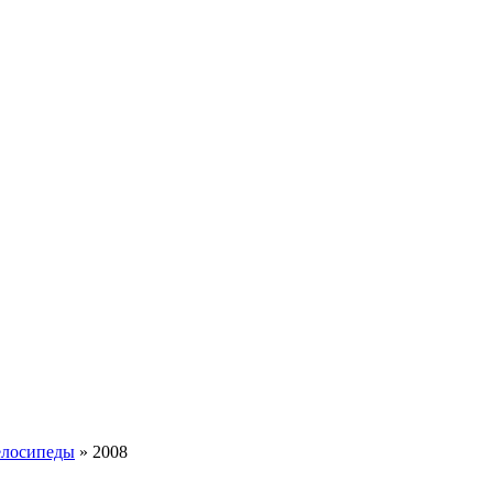
елосипеды
»
2008