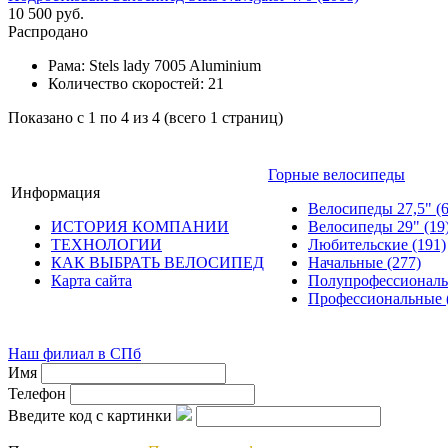
10 500 руб.
Распродано
Рама:
Stels lady 7005 Aluminium
Количество скоростей:
21
Показано с 1 по 4 из 4 (всего 1 страниц)
Горные велосипеды
Информация
Велосипеды 27,5"
(
ИСТОРИЯ КОМПАНИИ
Велосипеды 29"
(19
ТЕХНОЛОГИИ
Любительские
(191)
КАК ВЫБРАТЬ ВЕЛОСИПЕД
Начальные
(277)
Карта сайта
Полупрофессионал
Профессиональные
© велошоп-стелс.ру veloshop-stels.ru 2026
Наш филиал в СПб
Имя
Телефон
Введите код с картинки