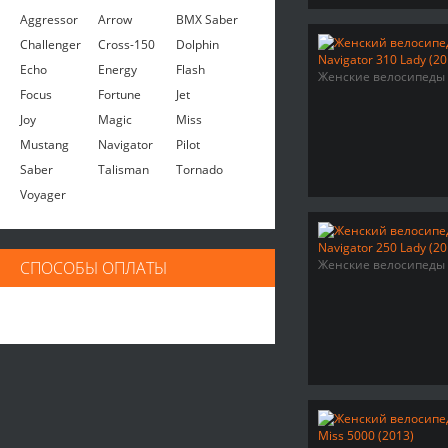
Aggressor
Arrow
BMX Saber
Challenger
Cross-150
Dolphin
Echo
Energy
Flash
Женские велосипеды
Focus
Fortune
Jet
Joy
Magic
Miss
Mustang
Navigator
Pilot
Saber
Talisman
Tornado
Voyager
Женские велосипеды
СПОСОБЫ ОПЛАТЫ