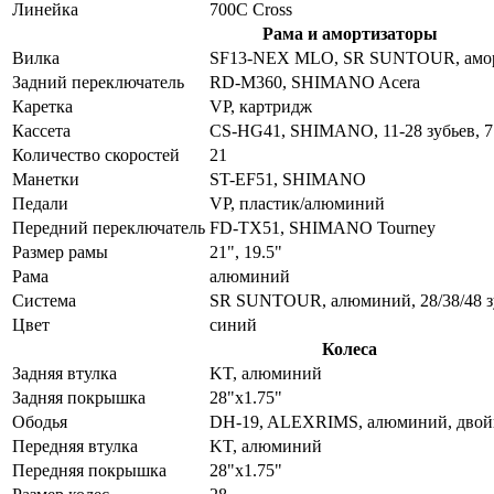
Линейка
700C Cross
Рама и амортизаторы
Вилка
SF13-NEX MLO, SR SUNTOUR, аморт
Задний переключатель
RD-M360, SHIMANO Acera
Каретка
VP, картридж
Кассета
CS-HG41, SHIMANO, 11-28 зубьев, 7 
Количество скоростей
21
Манетки
ST-EF51, SHIMANO
Педали
VP, пластик/алюминий
Передний переключатель
FD-TX51, SHIMANO Tourney
Размер рамы
21", 19.5"
Рама
алюминий
Система
SR SUNTOUR, алюминий, 28/38/48 з
Цвет
синий
Колеса
Задняя втулка
KT, алюминий
Задняя покрышка
28"x1.75"
Ободья
DH-19, ALEXRIMS, алюминий, дво
Передняя втулка
KT, алюминий
Передняя покрышка
28"x1.75"