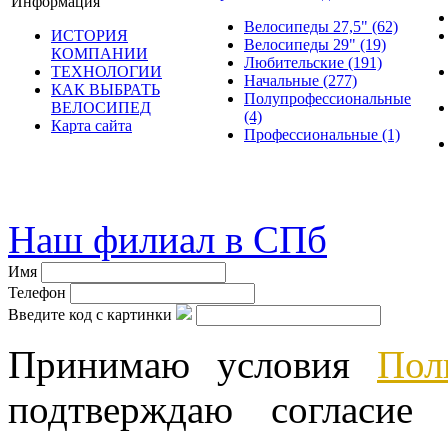
Информация
Велосипеды 27,5"
(62)
ИСТОРИЯ
Велосипеды 29"
(19)
КОМПАНИИ
Любительские
(191)
ТЕХНОЛОГИИ
Начальные
(277)
КАК ВЫБРАТЬ
Полупрофессиональные
ВЕЛОСИПЕД
(4)
Карта сайта
Профессиональные
(1)
© велошоп-стелс.ру velosh
Наш филиал в СПб
Имя
Телефон
Введите код с картинки
Принимаю условия
Пол
подтверждаю согласие