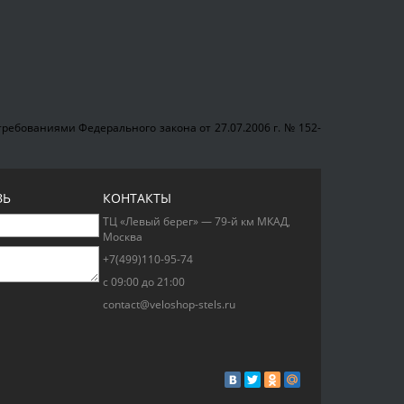
ребованиями Федерального закона от 27.07.2006 г. № 152-
ЗЬ
КОНТАКТЫ
ТЦ «Левый берег» — 79-й км МКАД,
Москва
+7(499)110-95-74
с 09:00 до 21:00
contact@veloshop-stels.ru