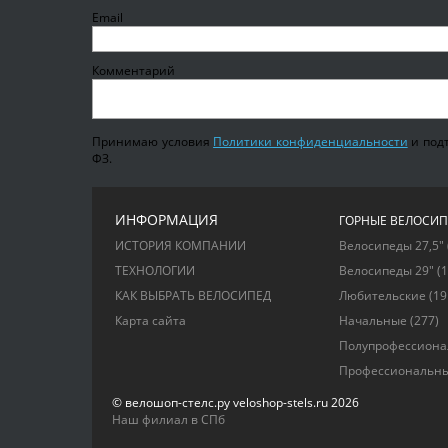
Email
Комментарий
Принимаю условия
Политики конфиденциальности
и подт
ФЗ.
ИНФОРМАЦИЯ
ГОРНЫЕ ВЕЛОСИ
ИСТОРИЯ КОМПАНИИ
Велосипеды 27,5"
ТЕХНОЛОГИИ
Велосипеды 29"
(1
КАК ВЫБРАТЬ ВЕЛОСИПЕД
Любительские
(19
Карта сайта
Начальные
(277)
Полупрофессион
Профессиональн
© велошоп-стелс.ру veloshop-stels.ru 2026
Наш филиал в СПб