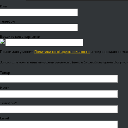
Имя
Телефон
Введите код с картинки
Принимаю условия
Политики конфиденциальности
и подтверждаю соглас
Заполните поля и наш менеджер связется с Вами в ближайшее время для уто
Товар
Имя*
Телефон*
Email