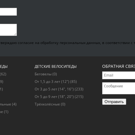
верждаю согласие на обработку персональных данных, в соответствии с т
ОБРАТНАЯ СВЯ
ПЕДЫ
ДЕТСКИЕ ВЕЛОСИПЕДЫ
(62)
Беговелы
(0)
9)
От 1,5 до 3 лет (12")
(85)
1)
От 3 до 5 лет (14", 16")
(233)
От 5 до 9 лет (18", 20")
(215)
Отправить
альные
(4)
Трёхколёсные
(0)
ые
(1)