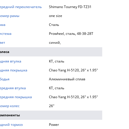
ередний переключатель
Shimano Tourney FD-TZ31
азмер рамы
one size
ама
Сталь
истема
Prowheel, сталь, 48-38-28T
вет
синий,
олеса
адняя втулка
KT, сталь
адняя покрышка
Chao Yang H-5120, 26" x 1.95"
бодья
Алюминиевый сплав
ередняя втулка
KT, сталь
ередняя покрышка
Chao Yang H-5120, 26" x 1.95"
азмер колес
26"
омпоненты
адний тормоз
Power