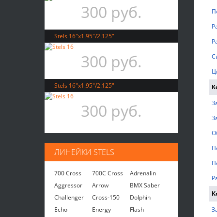
300 руб.
П
Р
Stels 16"x1.95"/2.125"
Р
300 руб.
С
Ц
Stels 16"x1.95"/2.125"
К
З
300 руб.
З
О
П
ЛИНЕЙКИ STELS
П
700 Cross
700C Cross
Adrenalin
Р
Aggressor
Arrow
BMX Saber
К
Challenger
Cross-150
Dolphin
Echo
Energy
Flash
З