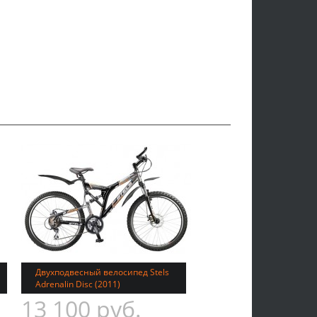
Двухподвесный велосипед Stels
Adrenalin Disc (2011)
13 100 руб.