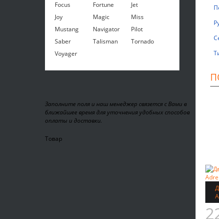
Focus
Fortune
Jet
П
Joy
Magic
Miss
Р
Mustang
Navigator
Pilot
С
Saber
Talisman
Tornado
Т
Voyager
П
Заполните поля и наш менеджер связется с Вами в
ближайшее время для уточнения удобных способов
оплаты и доставки.
Товар
Д
A
2