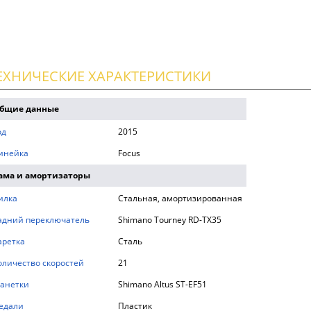
ЕХНИЧЕСКИЕ ХАРАКТЕРИСТИКИ
бщие данные
од
2015
инейка
Focus
ама и амортизаторы
илка
Стальная, амортизированная
адний переключатель
Shimano Tourney RD-TX35
аретка
Сталь
оличество скоростей
21
анетки
Shimano Altus ST-EF51
едали
Пластик