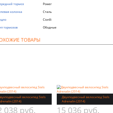
ередний тормоз
Power
улевая колонка
Сталь
едло
Cionlli
ип тормозов
Ободные
ОХОЖИЕ ТОВАРЫ
вухподвесный велосипед Stels
Двухподвесный велосипед Stels
drenalin (2014)
Adrenalin (2014)
2 038 руб.
15 036 руб.