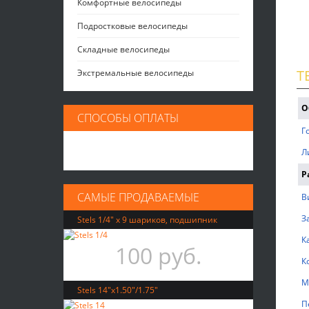
Комфортные велосипеды
Подростковые велосипеды
Складные велосипеды
Т
Экстремальные велосипеды
О
СПОСОБЫ ОПЛАТЫ
Г
Л
Р
САМЫЕ ПРОДАВАЕМЫЕ
В
З
Stels 1/4" х 9 шариков, подшипник
К
100 руб.
К
М
Stels 14"x1.50"/1.75"
П