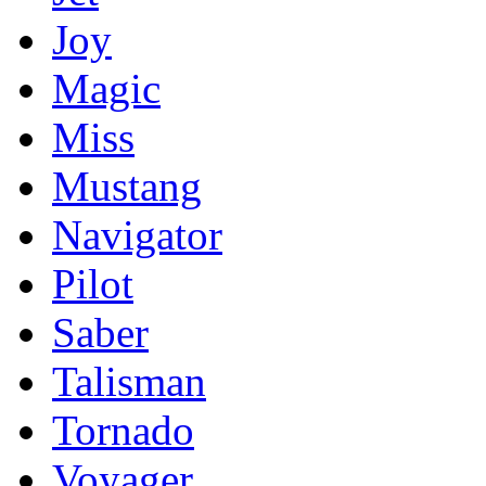
Joy
Magic
Miss
Mustang
Navigator
Pilot
Saber
Talisman
Tornado
Voyager