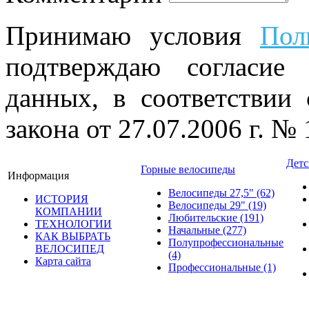
Принимаю условия
Пол
подтверждаю согласие
данных, в соответствии
закона от 27.07.2006 г. №
Детс
Горные велосипеды
Информация
Велосипеды 27,5"
(62)
ИСТОРИЯ
Велосипеды 29"
(19)
КОМПАНИИ
Любительские
(191)
ТЕХНОЛОГИИ
Начальные
(277)
КАК ВЫБРАТЬ
Полупрофессиональные
ВЕЛОСИПЕД
(4)
Карта сайта
Профессиональные
(1)
© велошоп-стелс.ру velosh