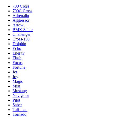
700 Cross
700C Cross
Adrenalin
Aggressor
Arrow
BMX Saber
Challenger
Cross-150
Dolphin
Echo
Energy
Flash
Focus
Fortune
Jet
Joy
Magic
Miss
Mustang
Navigator
Pilot
Saber
Talisman
Tornado