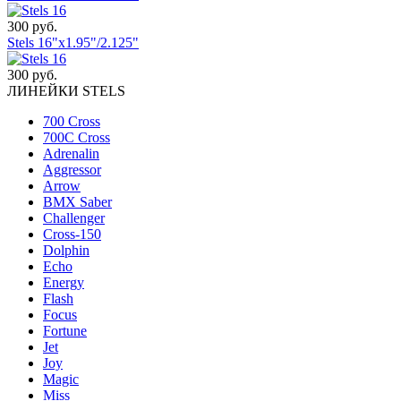
300 руб.
Stels 16"x1.95"/2.125"
300 руб.
ЛИНЕЙКИ STELS
700 Cross
700C Cross
Adrenalin
Aggressor
Arrow
BMX Saber
Challenger
Cross-150
Dolphin
Echo
Energy
Flash
Focus
Fortune
Jet
Joy
Magic
Miss