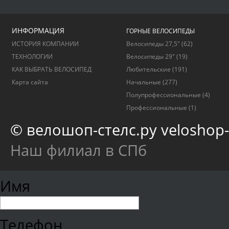
ИНФОРМАЦИЯ
ГОРНЫЕ ВЕЛОСИПЕДЫ
ИСТОРИЯ КОМПАНИИ
Велосипеды 27,5"
(62)
ТЕХНОЛОГИИ
Велосипеды 29"
(19)
КАК ВЫБРАТЬ ВЕЛОСИПЕД
Любительские
(191)
Карта сайта
Начальные
(277)
Полупрофессиональные
(4)
Профессиональные
(1)
© велошоп-стелс.ру veloshop-s
Наш филиал в СПб
Имя
Телефон