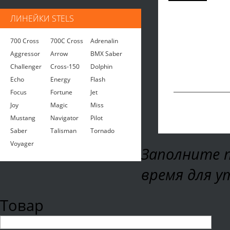
ЛИНЕЙКИ STELS
700 Cross
700C Cross
Adrenalin
Aggressor
Arrow
BMX Saber
Challenger
Cross-150
Dolphin
Echo
Energy
Flash
Focus
Fortune
Jet
Joy
Magic
Miss
Mustang
Navigator
Pilot
Saber
Talisman
Tornado
Voyager
Заполните п
время для у
Товар