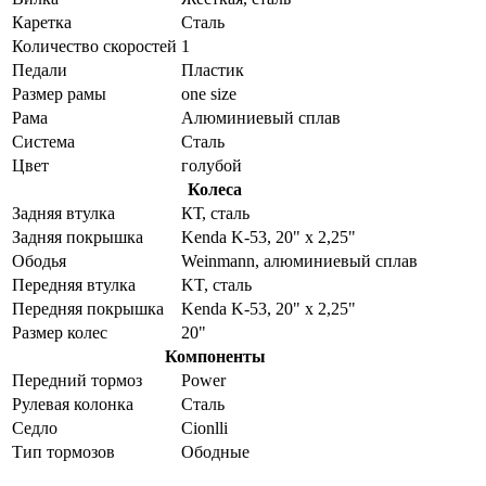
Каретка
Сталь
Количество скоростей
1
Педали
Пластик
Размер рамы
one size
Рама
Алюминиевый сплав
Система
Сталь
Цвет
голубой
Колеса
Задняя втулка
КТ, сталь
Задняя покрышка
Kenda K-53, 20" x 2,25"
Ободья
Weinmann, алюминиевый сплав
Передняя втулка
KT, сталь
Передняя покрышка
Kenda K-53, 20" x 2,25"
Размер колес
20"
Компоненты
Передний тормоз
Power
Рулевая колонка
Сталь
Седло
Cionlli
Тип тормозов
Ободные