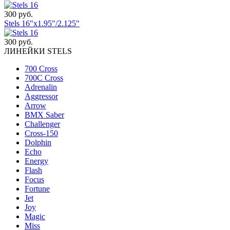
300 руб.
Stels 16"x1.95"/2.125"
300 руб.
ЛИНЕЙКИ STELS
700 Cross
700C Cross
Adrenalin
Aggressor
Arrow
BMX Saber
Challenger
Cross-150
Dolphin
Echo
Energy
Flash
Focus
Fortune
Jet
Joy
Magic
Miss