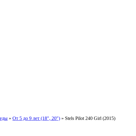
педы
»
От 5 до 9 лет (18", 20")
»
Stels Pilot 240 Girl (2015)