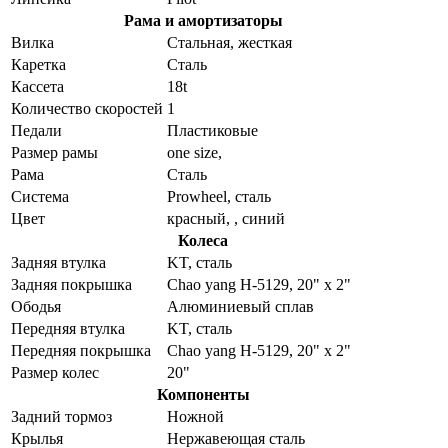
Рама и амортизаторы
Вилка
Стальная, жесткая
Каретка
Сталь
Кассета
18t
Количество скоростей
1
Педали
Пластиковые
Размер рамы
one size,
Рама
Сталь
Система
Prowheel, сталь
Цвет
красный, , синий
Колеса
Задняя втулка
KT, сталь
Задняя покрышка
Chao yang H-5129, 20" x 2"
Ободья
Алюминиевый сплав
Передняя втулка
KT, сталь
Передняя покрышка
Chao yang H-5129, 20" x 2"
Размер колес
20"
Компоненты
Задний тормоз
Ножной
Крылья
Нержавеющая сталь