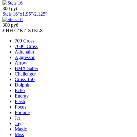
300 руб.
Stels 16"x1.95"/2.125"
300 руб.
ЛИНЕЙКИ STELS
700 Cross
700C Cross
Adrenalin
Aggressor
Arrow
BMX Saber
Challenger
Cross-150
Dolphin
Echo
Energy
Flash
Focus
Fortune
Jet
Joy
Magic
Miss