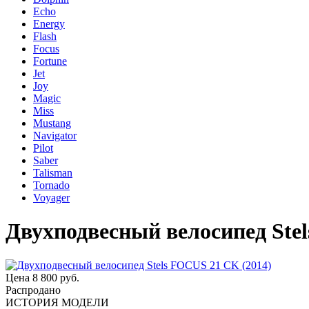
Echo
Energy
Flash
Focus
Fortune
Jet
Joy
Magic
Miss
Mustang
Navigator
Pilot
Saber
Talisman
Tornado
Voyager
Двухподвесный велосипед Ste
Цена
8 800 руб.
Распродано
ИСТОРИЯ МОДЕЛИ