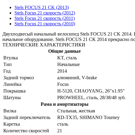
Stels FOCUS 21 CK (2013)
Stels Focus 21 скорость (2012)
Stels Focus 21 скорость (2011)
Stels Focus 21 скорость (2010)
Двухподвесый начальный велосипед Stels FOCUS 21 CK 2014. В
начальное оборудование. Stels FOCUS 21 CK 2014 прекрасно под
ТЕХНИЧЕСКИЕ ХАРАКТЕРИСТИКИ
Общие данные
Bтулка
KT, сталь
Tип
Начальные
Год
2014
Задний тормоз
алюминий, V-brake
Линейка
Focus
Покрышка
H-5120, CHAOYANG, 26"x1.95"
Шатуны
PROWHEEL, сталь, 28/38/48 зуб.
Рама и амортизаторы
Вилка
Стальная, жесткая
Задний переключатель
RD-TX35, SHIMANO Tourney
Каретка
сталь
Количество скоростей
21