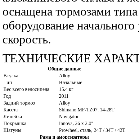
оснащена тормозами типа
оборудование начального 
скорость.
ТЕХНИЧЕСКИЕ ХАРАК
Общие данные
Bтулка
Alloy
Tип
Начальные
Вес всего велосипеда
15.4 кг
Год
2011
Задний тормоз
Alloy
Касета
Shimano MF-TZ07, 14-28T
Линейка
Navigator
Покрышка
Innova, 26 x 2.0"
Шатуны
Prowheel, сталь, 24Т / 34Т / 42Т
Рама и амортизаторы