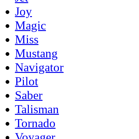
Joy
Magic
Miss
Mustang
Navigator
Pilot
Saber
Talisman
Tornado
Voyager