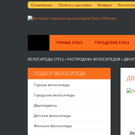
О компании
Оплата и доставка
Возврат
Контакты
ГОРНЫЕ STELS
ГОРОДСКИЕ STELS
ВЕЛОСИПЕДЫ STELS
»
РАСПРОДАЖА ВЕЛОСИПЕДОВ
»
ДВУХ
ПОДБОР ВЕЛОСИПЕДА
ДВ
Горные велосипеды
Городские велосипеды
Двухподвесы
Детские велосипеды
Женские велосипеды
Дв