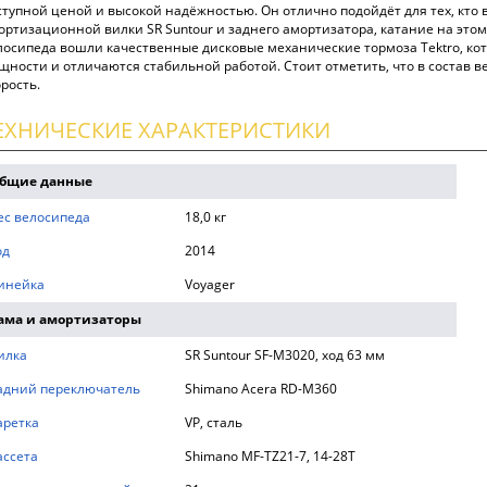
ступной ценой и высокой надёжностью. Он отлично подойдёт для тех, кто
ортизационной вилки SR Suntour и заднего амортизатора, катание на этом
лосипеда вошли качественные дисковые механические тормоза Tektro, к
щности и отличаются стабильной работой. Стоит отметить, что в состав 
орость.
ЕХНИЧЕСКИЕ ХАРАКТЕРИСТИКИ
бщие данные
ес велосипеда
18,0 кг
од
2014
инейка
Voyager
ама и амортизаторы
илка
SR Suntour SF-M3020, ход 63 мм
адний переключатель
Shimano Acera RD-M360
аретка
VP, сталь
ассета
Shimano MF-TZ21-7, 14-28T