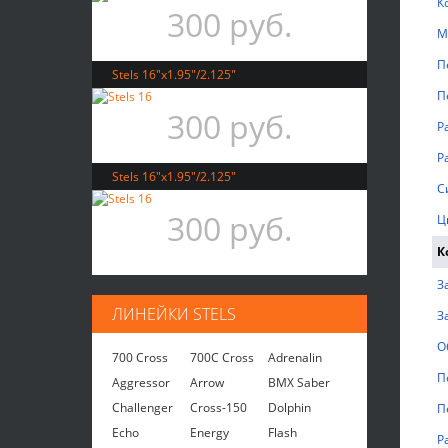
К
300 руб.
М
П
Stels 16"x1.95"/2.125"
П
300 руб.
Р
Р
Stels 16"x1.95"/2.125"
С
300 руб.
Ц
К
З
ЛИНЕЙКИ STELS
З
О
700 Cross
700C Cross
Adrenalin
П
Aggressor
Arrow
BMX Saber
Challenger
Cross-150
Dolphin
П
Echo
Energy
Flash
Р