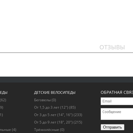
ОТЗЫВЫ
ОБРАТНАЯ СВЯ
ПЕДЫ
ДЕТСКИЕ ВЕЛОСИПЕДЫ
(62)
Беговелы
(0)
9)
От 1,5 до 3 лет (12")
(85)
1)
От 3 до 5 лет (14", 16")
(233)
От 5 до 9 лет (18", 20")
(215)
Отправить
альные
(4)
Трёхколёсные
(0)