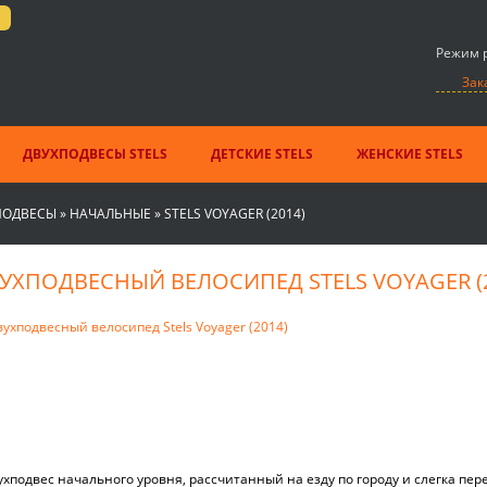
Режим р
Зак
ДВУХПОДВЕСЫ STELS
ДЕТСКИЕ STELS
ЖЕНСКИЕ STELS
ПОДВЕСЫ
»
НАЧАЛЬНЫЕ
»
STELS VOYAGER (2014)
УХПОДВЕСНЫЙ ВЕЛОСИПЕД STELS VOYAGER (2
ухподвес начального уровня, рассчитанный на езду по городу и слегка пер