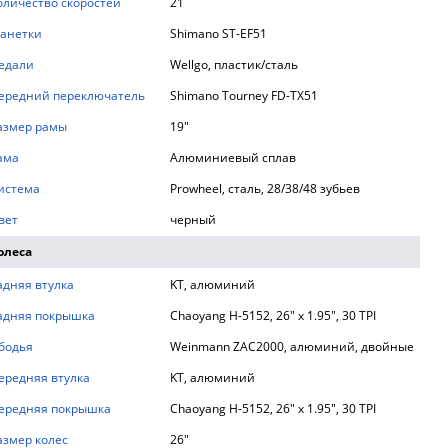
оличество скоростей
21
анетки
Shimano ST-EF51
едали
Wellgo, пластик/сталь
ередний переключатель
Shimano Tourney FD-TX51
азмер рамы
19"
ама
Алюминиевый сплав
истема
Prowheel, сталь, 28/38/48 зубьев
вет
черный
олеса
адняя втулка
KT, алюминий
адняя покрышка
Chaoyang H-5152, 26" х 1.95", 30 TPI
бодья
Weinmann ZAC2000, алюминий, двойные
ередняя втулка
KT, алюминий
ередняя покрышка
Chaoyang H-5152, 26" х 1.95", 30 TPI
азмер колес
26"