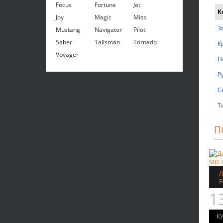
Focus
Fortune
Jet
К
Joy
Magic
Miss
З
Mustang
Navigator
Pilot
Saber
Talisman
Tornado
К
Voyager
П
Р
С
Т
П
Д
F
1