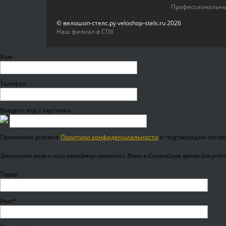
Профессиональн
© велошоп-стелс.ру veloshop-stels.ru 2026
Наш филиал в СПб
Имя
Телефон
Введите код с картинки
Принимаю условия
Политики конфиденциальности
и подтверждаю соглас
Заполните поля и наш менеджер связется с Вами в ближайшее время для уто
Товар
Имя*