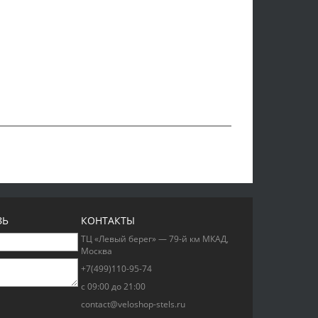
ЗЬ
КОНТАКТЫ
ТЦ «Левый берег» — 79-й км МКАД,
Москва
+7(499)110-95-74
с 09:00 до 21:00
contact@veloshop-stels.ru