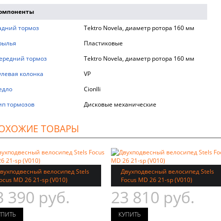
омпоненты
адний тормоз
Tektro Novela, диаметр ротора 160 мм
рылья
Пластиковые
ередний тормоз
Tektro Novela, диаметр ротора 160 мм
улевая колонка
VP
едло
Cionlli
ип тормозов
Дисковые механические
ОХОЖИЕ ТОВАРЫ
вухподвесный велосипед Stels
Двухподвесный велосипед Stels
ocus MD 26 21-sp (V010)
Focus MD 26 21-sp (V010)
3 390 руб.
23 810 руб.