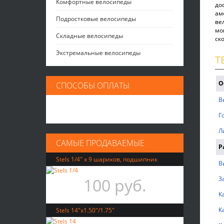
Комфортные велосипеды
до
ам
Подростковые велосипеды
ве
мо
Складные велосипеды
ск
Экстремальные велосипеды
Т
О
СПОСОБЫ ОПЛАТЫ
В
Г
Л
САМЫЕ ПРОДАВАЕМЫЕ
Р
Stels 1/4" х 9 шариков, подшипник
В
100 руб.
З
К
К
Stels 14"x1.50"/1.75"