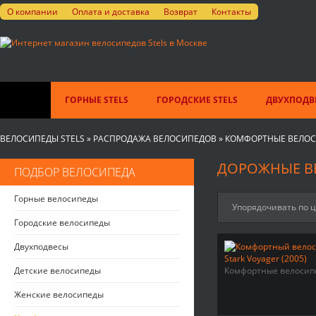
О компании
Оплата и доставка
Возврат
Контакты
ГОРНЫЕ STELS
ГОРОДСКИЕ STELS
ДВУХПОДВЕ
ВЕЛОСИПЕДЫ STELS
»
РАСПРОДАЖА ВЕЛОСИПЕДОВ
»
КОМФОРТНЫЕ ВЕЛО
ДОРОЖНЫЕ ВЕ
ПОДБОР ВЕЛОСИПЕДА
Горные велосипеды
Упорядочивать по 
Городские велосипеды
Двухподвесы
Детские велосипеды
Комфортные велосип
Женские велосипеды