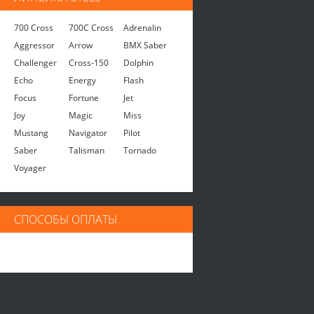
700 Cross
700C Cross
Adrenalin
Aggressor
Arrow
BMX Saber
Challenger
Cross-150
Dolphin
Echo
Energy
Flash
Focus
Fortune
Jet
Joy
Magic
Miss
Mustang
Navigator
Pilot
Saber
Talisman
Tornado
Voyager
СПОСОБЫ ОПЛАТЫ