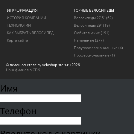
ИНФОРМАЦИЯ
ГОРНЫЕ ВЕЛОСИПЕДЫ
ИСТОРИЯ КОМПАНИИ
Велосипеды 27,5"
(62)
ТЕХНОЛОГИИ
Велосипеды 29"
(19)
КАК ВЫБРАТЬ ВЕЛОСИПЕД
Любительские
(191)
Карта сайта
Начальные
(277)
Полупрофессиональные
(4)
Профессиональные
(1)
© велошоп-стелс.ру veloshop-stels.ru 2026
Наш филиал в СПб
Имя
Телефон
Введите код с картинки