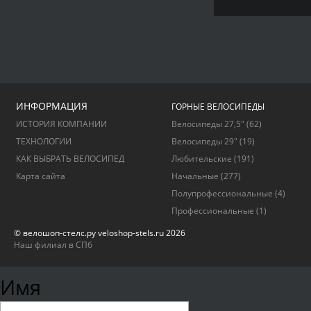
ИНФОРМАЦИЯ
ГОРНЫЕ ВЕЛОСИПЕДЫ
ИСТОРИЯ КОМПАНИИ
Велосипеды 27,5"
(62)
ТЕХНОЛОГИИ
Велосипеды 29"
(19)
КАК ВЫБРАТЬ ВЕЛОСИПЕД
Любительские
(191)
Карта сайта
Начальные
(277)
Полупрофессиональные
(4)
Профессиональные
(1)
© велошоп-стелс.ру veloshop-stels.ru 2026
Наш филиал в СПб
Имя