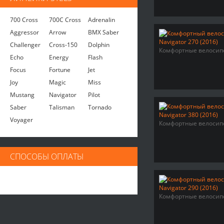
700 Cross
700C Cross
Adrenalin
Aggressor
Arrow
BMX Saber
Challenger
Cross-150
Dolphin
Комфортные велосип
Echo
Energy
Flash
Focus
Fortune
Jet
Joy
Magic
Miss
Mustang
Navigator
Pilot
Saber
Talisman
Tornado
Voyager
Комфортные велосип
СПОСОБЫ ОПЛАТЫ
Комфортные велосип