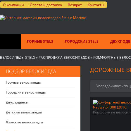
О компании
Оплата и доставка
Возврат
Контакты
ГОРНЫЕ STELS
ГОРОДСКИЕ STELS
ДВУХПОДВЕ
ВЕЛОСИПЕДЫ STELS
»
РАСПРОДАЖА ВЕЛОСИПЕДОВ
»
КОМФОРТНЫЕ ВЕЛО
ДОРОЖНЫЕ ВЕ
ПОДБОР ВЕЛОСИПЕДА
Горные велосипеды
Упорядочивать по 
Городские велосипеды
Двухподвесы
Детские велосипеды
Комфортные велосип
Женские велосипеды