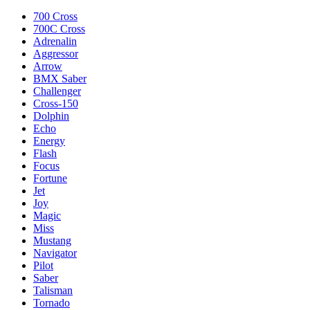
700 Cross
700C Cross
Adrenalin
Aggressor
Arrow
BMX Saber
Challenger
Cross-150
Dolphin
Echo
Energy
Flash
Focus
Fortune
Jet
Joy
Magic
Miss
Mustang
Navigator
Pilot
Saber
Talisman
Tornado