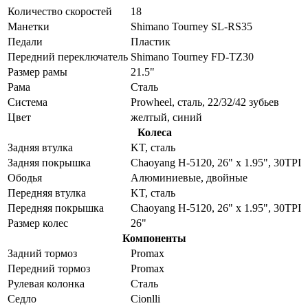
Количество скоростей
18
Манетки
Shimano Tourney SL-RS35
Педали
Пластик
Передний переключатель
Shimano Tourney FD-TZ30
Размер рамы
21.5"
Рама
Cталь
Система
Prowheel, сталь, 22/32/42 зубьев
Цвет
желтый, синий
Колеса
Задняя втулка
KT, сталь
Задняя покрышка
Chaoyang H-5120, 26" x 1.95", 30TPI
Ободья
Алюминиевые, двойные
Передняя втулка
KT, сталь
Передняя покрышка
Chaoyang H-5120, 26" x 1.95", 30TPI
Размер колес
26"
Компоненты
Задний тормоз
Promax
Передний тормоз
Promax
Рулевая колонка
Сталь
Седло
Cionlli