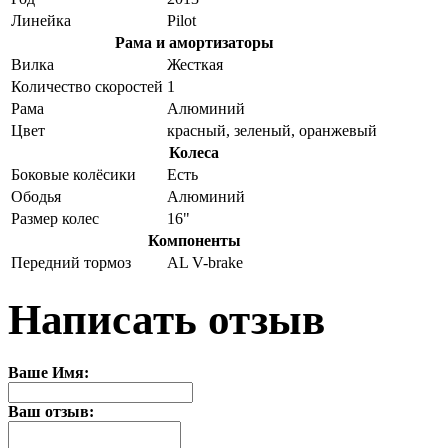
Линейка
Pilot
Рама и амортизаторы
Вилка
Жесткая
Количество скоростей
1
Рама
Алюминий
Цвет
красный, зеленый, оранжевый
Колеса
Боковые колёсики
Есть
Ободья
Алюминий
Размер колес
16"
Компоненты
Передний тормоз
AL V-brake
Написать отзыв
Ваше Имя:
Ваш отзыв: