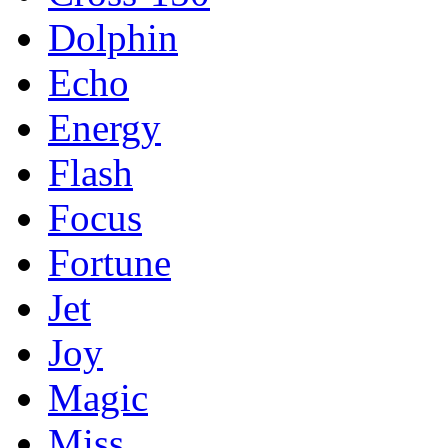
Dolphin
Echo
Energy
Flash
Focus
Fortune
Jet
Joy
Magic
Miss