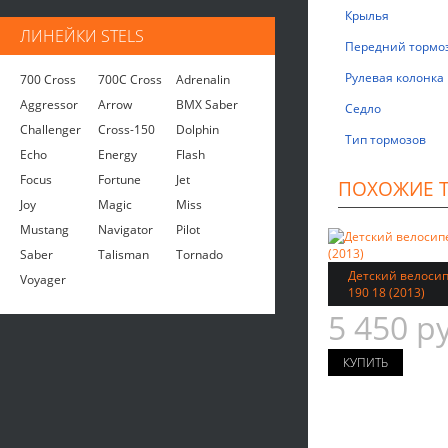
Крылья
ЛИНЕЙКИ STELS
Передний тормо
Рулевая колонка
700 Cross
700C Cross
Adrenalin
Aggressor
Arrow
BMX Saber
Седло
Challenger
Cross-150
Dolphin
Тип тормозов
Echo
Energy
Flash
Focus
Fortune
Jet
ПОХОЖИЕ 
Joy
Magic
Miss
Mustang
Navigator
Pilot
Saber
Talisman
Tornado
Детский велосипе
Voyager
190 18 (2013)
5 450 р