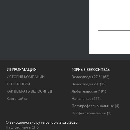
ИНФОРМАЦИЯ
ГОРНЫЕ ВЕЛОСИПЕДЫ
ИСТОРИЯ КОМПАНИИ
Велосипеды 27,5"
(62)
ТЕХНОЛОГИИ
Велосипеды 29"
(19)
КАК ВЫБРАТЬ ВЕЛОСИПЕД
Любительские
(191)
Карта сайта
Начальные
(277)
Полупрофессиональные
(4)
Профессиональные
(1)
© велошоп-стелс.ру veloshop-stels.ru 2026
Наш филиал в СПб