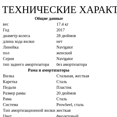
ТЕХНИЧЕСКИЕ ХАРАК
Общие данные
вес
17.4 кг
Год
2017
диаметр колеса
28 дюймов
длина хода вилки
нет
Линейка
Navigator
пол
женский
Серия
Navigator
тип заднего амортизатора
без амортизатора
Рама и амортизаторы
Вилка
Стальная, жесткая
Каретка
Сталь
Педали
Пластик
Размер рамы
20 дюймов
Рама
Сталь
Система
Prowheel, сталь
Тип амортизационной вилки
жесткая
Цвет
фиолетовый