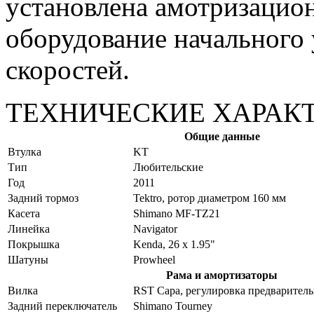
установлена амотризацио
оборудование начального 
скоростей.
ТЕХНИЧЕСКИЕ ХАРАК
Общие данные
Bтулка
KT
Tип
Любительские
Год
2011
Задний тормоз
Tektro, ротор диаметром 160 мм
Касета
Shimano MF-TZ21
Линейка
Navigator
Покрышка
Kenda, 26 x 1.95"
Шатуны
Prowheel
Рама и амортизаторы
Вилка
RST Capa, регулировка предваритель
Задний переключатель
Shimano Tourney