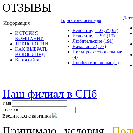
ОТЗЫВЫ
Детс
Горные велосипеды
Информация
Велосипеды 27,5"
(62)
ИСТОРИЯ
Велосипеды 29"
(19)
КОМПАНИИ
Любительские
(191)
ТЕХНОЛОГИИ
Начальные
(277)
КАК ВЫБРАТЬ
Полупрофессиональные
ВЕЛОСИПЕД
(4)
Карта сайта
Профессиональные
(1)
© велошоп-стелс.ру velosh
Наш филиал в СПб
Имя
Телефон
Введите код с картинки
Принимаю условия
Пол