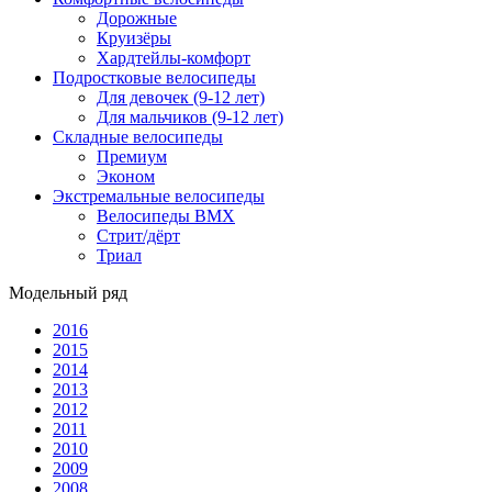
Дорожные
Круизёры
Хардтейлы-комфорт
Подростковые велосипеды
Для девочек (9-12 лет)
Для мальчиков (9-12 лет)
Складные велосипеды
Премиум
Эконом
Экстремальные велосипеды
Велосипеды BMX
Стрит/дёрт
Триал
Модельный ряд
2016
2015
2014
2013
2012
2011
2010
2009
2008