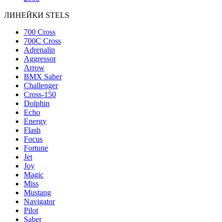
ЛИНЕЙКИ STELS
700 Cross
700C Cross
Adrenalin
Aggressor
Arrow
BMX Saber
Challenger
Cross-150
Dolphin
Echo
Energy
Flash
Focus
Fortune
Jet
Joy
Magic
Miss
Mustang
Navigator
Pilot
Saber