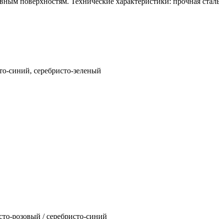
ровным поверхностям. Технические характеристики: прочная сталь
то-синий, серебристо-зеленый
сто-розовый / серебристо-синий