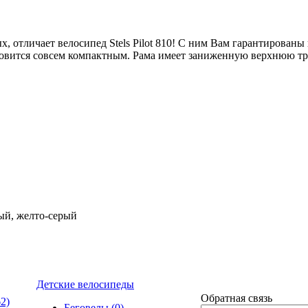
х, отличает велосипед Stels Pilot 810! С ним Вам гарантированы
новится совсем компактным. Рама имеет заниженную верхнюю тр
рый, желто-серый
Детские велосипеды
Обратная связь
62)
Беговелы
(0)