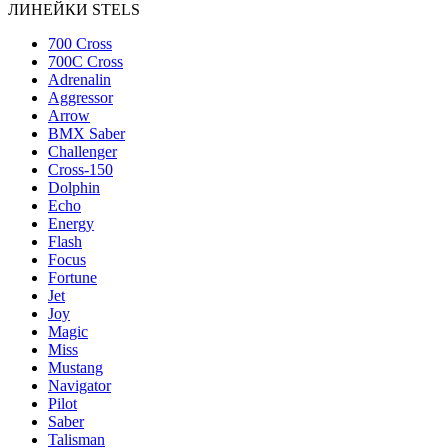
ЛИНЕЙКИ STELS
700 Cross
700C Cross
Adrenalin
Aggressor
Arrow
BMX Saber
Challenger
Cross-150
Dolphin
Echo
Energy
Flash
Focus
Fortune
Jet
Joy
Magic
Miss
Mustang
Navigator
Pilot
Saber
Talisman