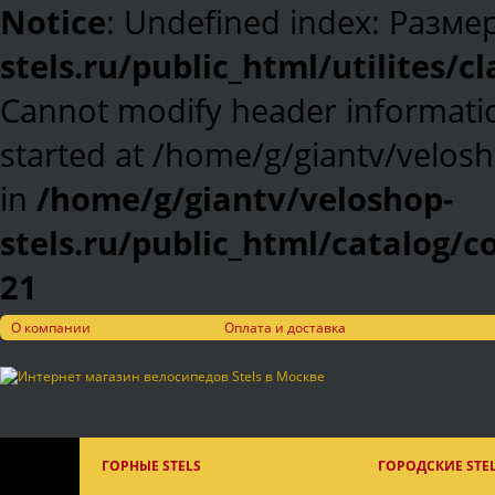
Notice
: Undefined index: Разме
stels.ru/public_html/utilites/c
Cannot modify header informatio
started at /home/g/giantv/velosh
in
/home/g/giantv/veloshop-
stels.ru/public_html/catalog/
21
О компании
Оплата и доставка
ГОРНЫЕ STELS
ГОРОДСКИЕ STE