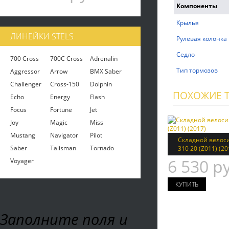
Компоненты
Крылья
ЛИНЕЙКИ STELS
Рулевая колонка
Седло
700 Cross
700C Cross
Adrenalin
Тип тормозов
Aggressor
Arrow
BMX Saber
Challenger
Cross-150
Dolphin
ПОХОЖИЕ 
Echo
Energy
Flash
Focus
Fortune
Jet
Joy
Magic
Miss
Mustang
Navigator
Pilot
Складной велосип
Saber
Talisman
Tornado
310 20 (Z011) (20
6 530 р
Voyager
Заполните поля и