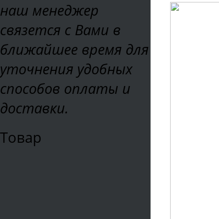
наш менеджер
связется с Вами в
ближайшее время для
уточнения удобных
способов оплаты и
доставки.
Товар