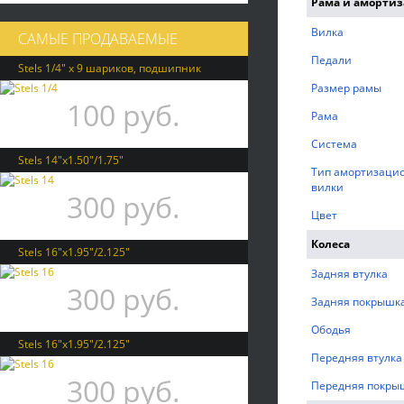
Рама и аморти
Вилка
САМЫЕ ПРОДАВАЕМЫЕ
Педали
Stels 1/4" х 9 шариков, подшипник
Размер рамы
100 руб.
Рама
Система
Stels 14"x1.50"/1.75"
Тип амортизаци
вилки
300 руб.
Цвет
Колеса
Stels 16"x1.95"/2.125"
Задняя втулка
300 руб.
Задняя покрышк
Ободья
Stels 16"x1.95"/2.125"
Передняя втулка
300 руб.
Передняя покры